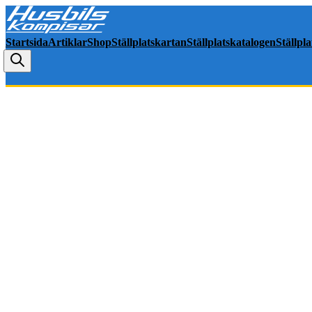
Startsida
Artiklar
Shop
Ställplatskartan
Ställplatskatalogen
Ställpl