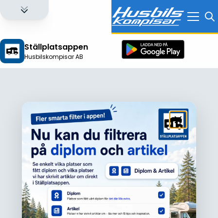
Ställplatsappen
Husbilskompisar AB
Logga in för att få full tillgång till alla funktioner!