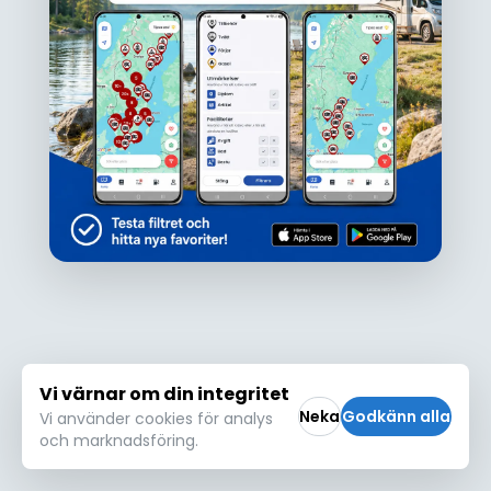
Ojdå!
Den här platsen hittades inte eller kunde
inte läsas in korrekt. Vänligen försök igen
Försök igen
Vi värnar om din integritet
Neka
Godkänn alla
Vi använder cookies för analys
och marknadsföring.