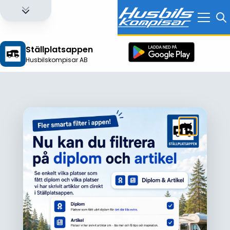
Ställplatsappen
Husbilskompisar AB
Logga in för att få full tillgång till alla funktioner!