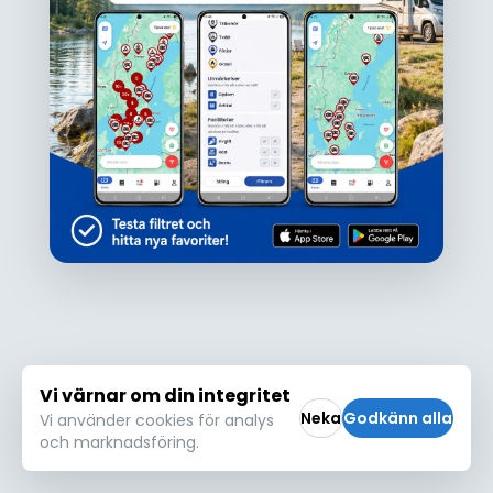
Ojdå!
Den här platsen hittades inte eller kunde
inte läsas in korrekt. Vänligen försök igen
Försök igen
Vi värnar om din integritet
Neka
Godkänn alla
Vi använder cookies för analys
och marknadsföring.