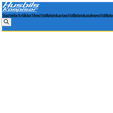
Startsida
Artiklar
Shop
Ställplatskartan
Ställplatskatalogen
Ställpl