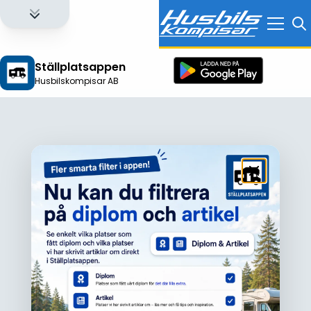
Ställplatsappen
Husbilskompisar AB
Logga in för att få full tillgång till alla funktioner!