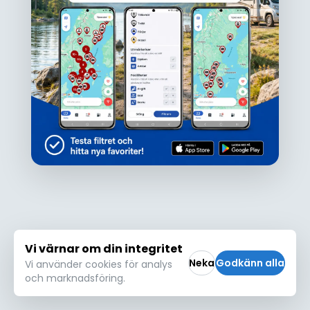
Ojdå!
Den här platsen hittades inte eller kunde
inte läsas in korrekt. Vänligen försök igen
Försök igen
Vi värnar om din integritet
Neka
Godkänn alla
Vi använder cookies för analys
och marknadsföring.