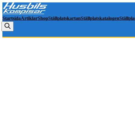
Startsida
Artiklar
Shop
Ställplatskartan
Ställplatskatalogen
Ställpl