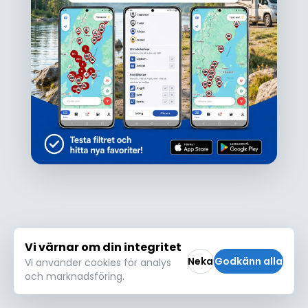
Ojdå!
Den här platsen hittades inte eller kunde
inte läsas in korrekt. Vänligen försök igen
Försök igen
Vi värnar om din integritet
Neka
Godkänn alla
Vi använder cookies för analys
och marknadsföring.