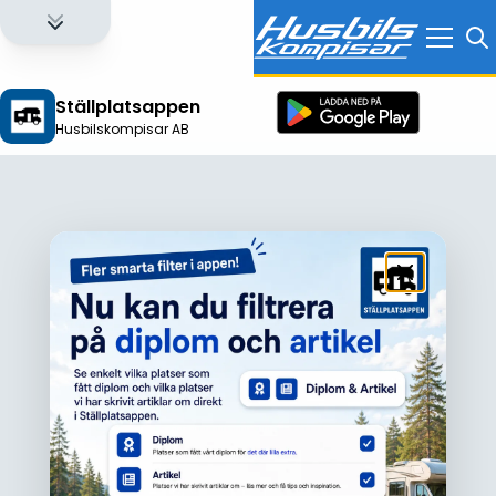
Ställplatsappen
Husbilskompisar AB
Logga in för att få full tillgång till alla funktioner!