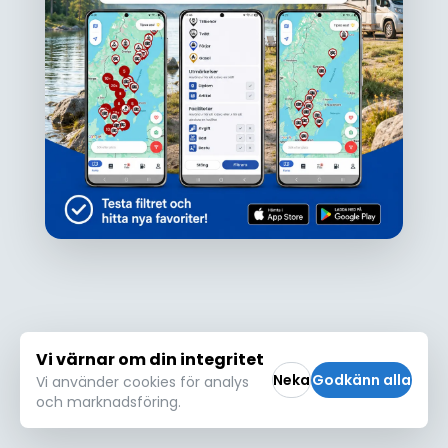
Ojdå!
Den här platsen hittades inte eller kunde
inte läsas in korrekt. Vänligen försök igen
Försök igen
Vi värnar om din integritet
Neka
Godkänn alla
Vi använder cookies för analys
och marknadsföring.