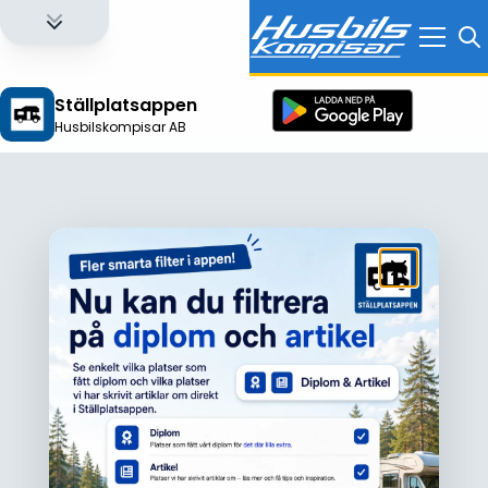
Ställplatsappen
Husbilskompisar AB
Logga in för att få full tillgång till alla funktioner!