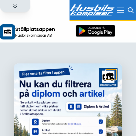
Ställplatsappen
Husbilskompisar AB
Logga in för att få full tillgång till alla funktioner!