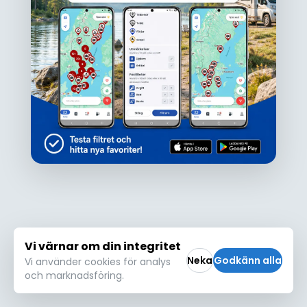
Ojdå!
Den här platsen hittades inte eller kunde
inte läsas in korrekt. Vänligen försök igen
Försök igen
Vi värnar om din integritet
Neka
Godkänn alla
Vi använder cookies för analys
och marknadsföring.