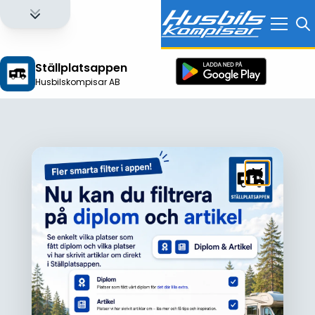
Ställplatsappen
Husbilskompisar AB
Logga in för att få full tillgång till alla funktioner!