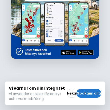
Ojdå!
Den här platsen hittades inte eller kunde
inte läsas in korrekt. Vänligen försök igen
Försök igen
Vi värnar om din integritet
Neka
Godkänn alla
Vi använder cookies för analys
och marknadsföring.