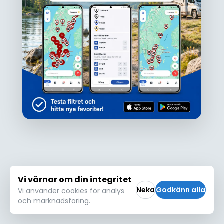
Ojdå!
Den här platsen hittades inte eller kunde
inte läsas in korrekt. Vänligen försök igen
Försök igen
Vi värnar om din integritet
Neka
Godkänn alla
Vi använder cookies för analys
och marknadsföring.