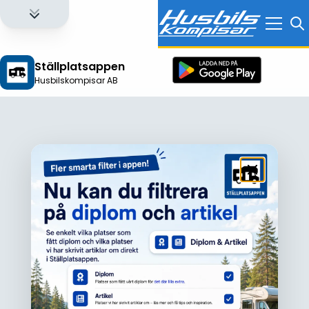
Ställplatsappen
Husbilskompisar AB
Logga in för att få full tillgång till alla funktioner!